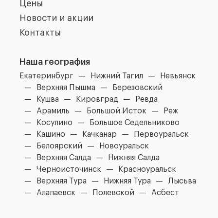
Цены
Новости и акции
Контакты
Наша география
Екатеринбург
Нижний Тагил
Невьянск
Верхняя Пышма
Березовский
Кушва
Кировград
Ревда
Арамиль
Большой Исток
Реж
Косулино
Большое Седельниково
Кашино
Качканар
Первоуральск
Белоярский
Новоуральск
Верхняя Салда
Нижняя Салда
Черноисточинск
Красноуральск
Верхняя Тура
Нижняя Тура
Лысьва
Алапаевск
Полевской
Асбест