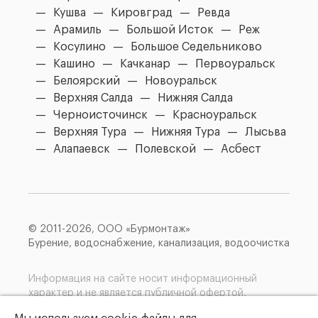
Кушва
Кировград
Ревда
Арамиль
Большой Исток
Реж
Косулино
Большое Седельниково
Кашино
Качканар
Первоуральск
Белоярский
Новоуральск
Верхняя Салда
Нижняя Салда
Черноисточинск
Красноуральск
Верхняя Тура
Нижняя Тура
Лысьва
Алапаевск
Полевской
Асбест
© 2011-2026, ООО «Бурмонтаж»
Бурение, водоснабжение, канализация, водоочистка
Информация на сайте носит информационный
характер и не является публичной офертой,
определяемой положениями Статья 437(2)